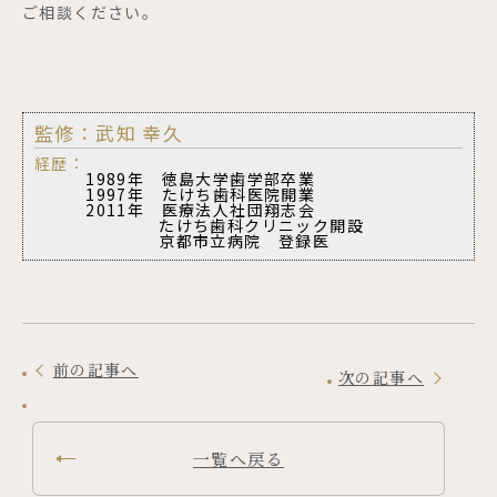
ご相談ください。
監修：武知 幸久
経歴：
1989年 徳島大学歯学部卒業
1997年 たけち歯科医院開業
2011年 医療法人社団翔志会
たけち歯科クリニック開設
京都市立病院 登録医
前の記事へ
次の記事へ
一覧へ戻る